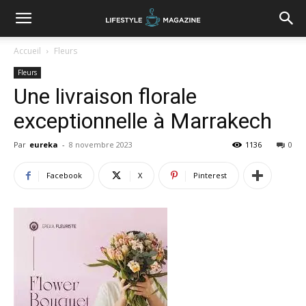
Accueil
Fleurs
Fleurs
Une livraison florale
exceptionnelle à Marrakech
Par
eureka
-
8 novembre 2023
1136
0
Facebook
X
Pinterest