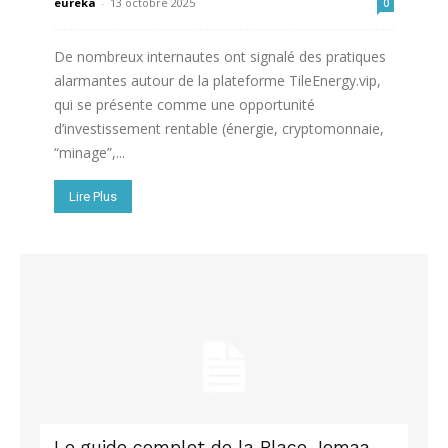
eureka
-
13 octobre 2025
0
De nombreux internautes ont signalé des pratiques
alarmantes autour de la plateforme TileEnergy.vip,
qui se présente comme une opportunité
d’investissement rentable (énergie, cryptomonnaie,
“minage”,...
Lire Plus
Le guide complet de la Place Jemaa