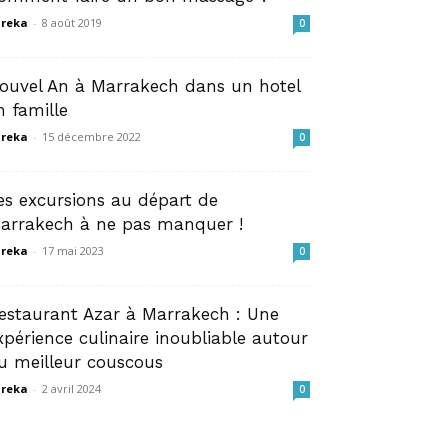
reka
-
8 août 2019
0
ouvel An à Marrakech dans un hotel
n famille
reka
-
15 décembre 2022
0
es excursions au départ de
arrakech à ne pas manquer !
reka
-
17 mai 2023
0
estaurant Azar à Marrakech : Une
xpérience culinaire inoubliable autour
u meilleur couscous
reka
-
2 avril 2024
0