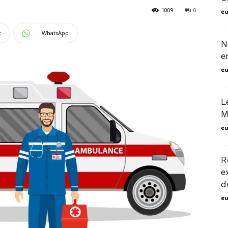
1009
0
eu
marrakech
t
WhatsApp
N
e
eu
L
M
eu
R
e
d
eu