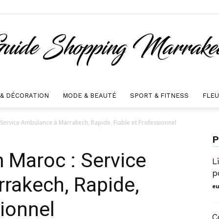
 & DÉCORATION
MODE & BEAUTÉ
SPORT & FITNESS
FLE
guide
ervice Ambulance à Marrakech, Rapide, Fiable et Professionnel
P
Maroc : Service
L
p
rakech, Rapide,
shopping
eu
sionnel
C