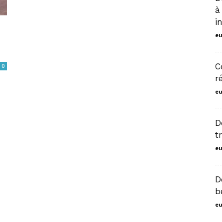
à
i
marrakech
eu
C
0
r
eu
D
t
eu
D
b
eu