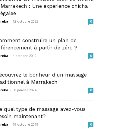
 Marrakech : Une expérience chicha
négalée
reka
-
12 octobre 2023
0
omment construire un plan de
éférencement à partir de zéro ?
reka
-
4 octobre 2019
0
écouvrez le bonheur d’un massage
raditionnel à Marrakech
reka
-
30 janvier 2024
0
e quel type de massage avez-vous
esoin maintenant?
reka
-
19 octobre 2019
0