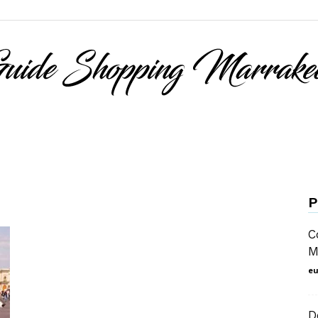
guide
P
C
M
shopping
eu
D