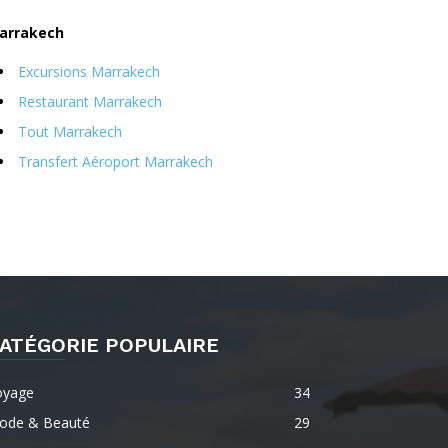
arrakech
Excursions Marrakech
Restaurant Marrakech
Tout Marrakech
Transfert Aéroport Marrakech
ATÉGORIE POPULAIRE
oyage
34
ode & Beauté
29